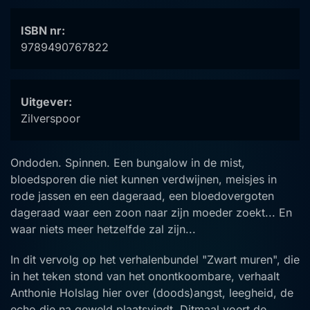
ISBN nr:
9789490767822
Uitgever:
Zilverspoor
Ondoden. Spinnen. Een bungalow in de mist,
bloedsporen die niet kunnen verdwijnen, meisjes in
rode jassen en een dageraad, een bloedovergoten
dageraad waar een zoon naar zijn moeder zoekt... En
waar niets meer hetzelfde zal zijn...
In dit vervolg op het verhalenbundel "Zwart muren", die
in het teken stond van het onontkoombare, verhaalt
Anthonie Holslag hier over (doods)angst, leegheid, de
echo die na geweld plaatsvindt. Ditmaal voert de